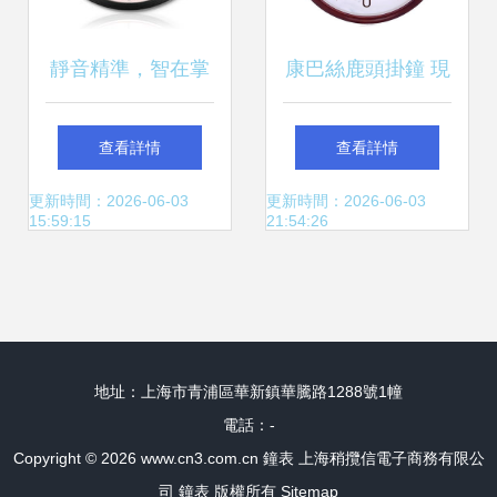
靜音精準，智在掌
康巴絲鹿頭掛鐘 現
控 康巴絲二代智能
代家居中的北歐創
查看詳情
查看詳情
電波掛鐘，家居時
意與實用美學
更新時間：2026-06-03
更新時間：2026-06-03
15:59:15
21:54:26
光的藝術
地址：上海市青浦區華新鎮華騰路1288號1幢
電話：-
Copyright © 2026
www.cn3.com.cn
鐘表
上海稍攬信電子商務有限公
司
鐘表
版權所有
Sitemap