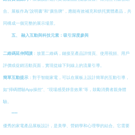
合。展板作為“說明書”和“廣告牌”，應能有效補充和烘托實體產品，共
同構成一個完整的展示場景。
五、 融入互動與科技元素：吸引深度參與
二維碼延伸閱讀
：放置二維碼，鏈接至產品詳情頁、使用視頻、用戶
評價或促銷活動頁面，實現從線下到線上的流量引導。
簡單互動提示
：對于智能家電，可以在展板上設計簡單的互動引導，
如“掃碼體驗App操控”、“現場感受靜音效果”等，鼓勵消費者親身體
驗。
****
優秀的家電產品展板設計，是美學、營銷學和心理學的結合。它需要