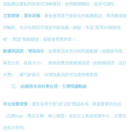
賣點應以要點列表形式清晰羅列，使用圖標輔助，提高可讀性。
文案精煉，通俗易懂
：避免使用過于技術化的復雜術語。用消費者能
理解的、生活化的語言描述功能益處（例如：不說“采用XX變頻技
術”，而說“智能變頻，節能省電更靜音”）。
數據與認證，增強信任
：如果產品有突出的性能數據（如能效等級、
噪音分貝、容積大小）、獲得的獎項或權威認證（如節能認證、設計
大獎），應巧妙展示，以增強產品的可信度和專業度。
三、 結構與布局科學合理：引導閱讀動線
符合視覺習慣
：通常采用“F型”或“Z型”閱讀布局。將最重要的信息
（品牌logo、產品主圖、核心標題）放在左上角或視覺中心，次要信
息依次排列。