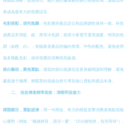
保細節清晰，質感突出。圖片應占據展板的核心視覺區域，讓產品本
身成為最有力的視覺語言。
色彩搭配，烘托氛圍
：色彩應與產品定位和品牌調性保持一致。科技
感產品常用藍、銀、黑等冷色調；廚房小家電可選用溫暖、明亮的色
調（如橙、白）；智能家居產品則偏向簡潔、中性的配色。避免使用
過多雜亂色彩，保持視覺的清爽與高級感。
留白藝術，聚焦重點
：適當的留白能讓信息更易被閱讀和理解，避免
畫面過于擁擠。將觀眾的視線自然引導至核心賣點和產品本身。
二、 信息傳達精準高效：清晰即說服力
標題醒目，賣點提煉
：用一句簡短、有力的標題直擊消費者痛點或核
心優勢（例如：“極速靜音，清涼一夏”、“15分鐘快烘，告別等待”）。