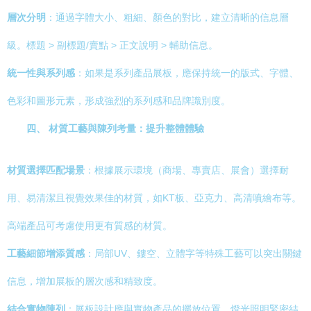
層次分明
：通過字體大小、粗細、顏色的對比，建立清晰的信息層
級。標題 > 副標題/賣點 > 正文說明 > 輔助信息。
統一性與系列感
：如果是系列產品展板，應保持統一的版式、字體、
色彩和圖形元素，形成強烈的系列感和品牌識別度。
四、 材質工藝與陳列考量：提升整體體驗
材質選擇匹配場景
：根據展示環境（商場、專賣店、展會）選擇耐
用、易清潔且視覺效果佳的材質，如KT板、亞克力、高清噴繪布等。
高端產品可考慮使用更有質感的材質。
工藝細節增添質感
：局部UV、鏤空、立體字等特殊工藝可以突出關鍵
信息，增加展板的層次感和精致度。
結合實物陳列
：展板設計應與實物產品的擺放位置、燈光照明緊密結