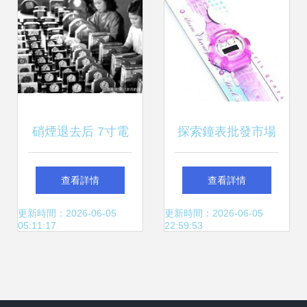
硝煙退去后 7寸電
探索鐘表批發市場
視機批量生產與希
從家居計時到潮流
查看詳情
查看詳情
特勒寶藏被發現的
電子表的世界工廠
更新時間：2026-06-05
更新時間：2026-06-05
05:11:17
22:59:53
那段歲月
網商機