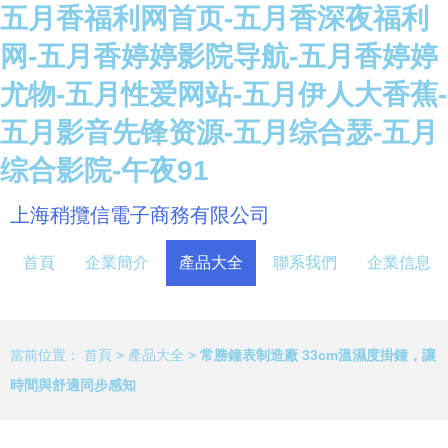
五月香福利网首页-五月香深夜福利
网-五月香婷婷影院导航-五月香婷婷
尤物-五月性爱网站-五月伊人大香蕉-
五月影音先锋资源-五月综合瑟-五月
综合影院-午夜91
上海稍攬信電子商務有限公司
首頁
企業簡介
產品大全
聯系我們
企業信息
當前位置：
首頁
>
產品大全
>
常勝鐘表制造廠 33cm溫濕度掛鐘，讓
時間與舒適同步感知