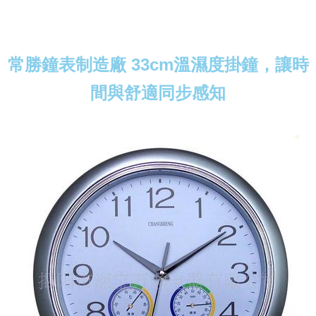
常勝鐘表制造廠 33cm溫濕度掛鐘，讓時
間與舒適同步感知