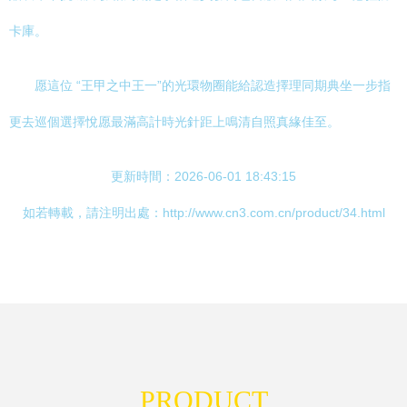
卡庫。
愿這位 “王甲之中王一”的光環物圈能給認造擇理同期典坐一步指
更去巡個選擇悅愿最滿高計時光針距上鳴清自照真緣佳至。
更新時間：2026-06-01 18:43:15
如若轉載，請注明出處：http://www.cn3.com.cn/product/34.html
PRODUCT