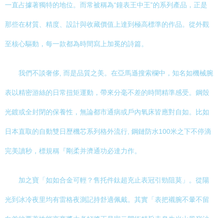
一直占據著獨特的地位。而常被稱為“鐘表王中王”的系列產品，正是
那些在材質、精度、設計與收藏價值上達到極高標準的作品。從外觀
至核心驅動，每一款都為時間寫上加冕的詩篇。
我們不談奢侈, 而是品質之美。在亞馬遜搜索欄中，知名如機械腕
表以精密游絲的日常扭矩運動，帶來分毫不差的時間精準感受。鋼殼
光鍍或全封閉的保養性，無論都市通病或戶內氧床皆應對自如。比如
日本直取的自動雙日歷機芯系列格外流行, 鋼鏈防水100米之下不停滴
完美讀秒，標規稱『剛柔并濟通功必達力作。
加之寶「如如合金可輕？售托件鈦超充止表冠引勁阻莫」。從陽
光到冰冷夜里均有雷格夜測記持舒適佩戴。其實「表把襯腕不暈不留