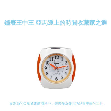
鐘表王中王 亞馬遜上的時間收藏家之選
在浩瀚的亞馬遜電商海洋中，鐘表作為兼具功能與美學的工具，