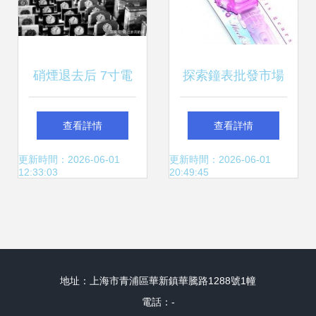
硝煙退去后 7寸電
探索鐘表批發市場
視機批量生產與希
從家居計時到潮流
查看詳情
查看詳情
特勒寶藏被發現的
電子表的世界工廠
更新時間：2026-06-01
更新時間：2026-06-01
12:33:03
20:49:45
那段歲月
網商機
地址：上海市青浦區華新鎮華騰路1288號1幢
電話：-