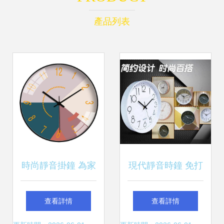
產品列表
時尚靜音掛鐘 為家
現代靜音時鐘 免打
居生活注入簡約大
孔掛鐘，讓每一秒
查看詳情
查看詳情